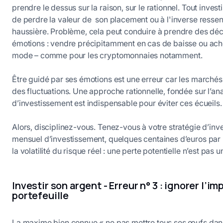
prendre le dessus sur la raison, sur le rationnel. Tout invest
de perdre la valeur de son placement ou à l'inverse ressen
haussière. Problème, cela peut conduire à prendre des déc
émotions : vendre précipitamment en cas de baisse ou achete
mode – comme pour les cryptomonnaies notamment.
Être guidé par ses émotions est une erreur car les marchés
des fluctuations. Une approche rationnelle, fondée sur l’a
d’investissement est indispensable pour éviter ces écueils.
Alors, disciplinez-vous. Tenez-vous à votre stratégie d’in
mensuel d’investissement, quelques centaines d’euros par 
la volatilité du risque réel : une perte potentielle n’est pas u
Investir son argent - Erreur n° 3 : ignorer l’i
portefeuille
La maxime bien connue « ne pas mettre tous ses œufs dans