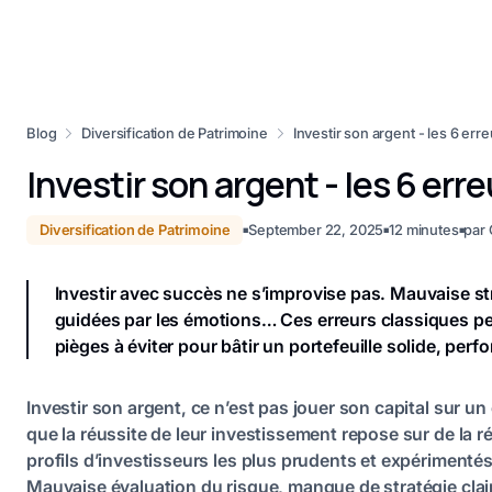
Blog
Diversification de Patrimoine
Investir son argent - les 6 erre
Investir son argent - les 6 erre
Diversification de Patrimoine
September 22, 2025
12
minutes
par
■
■
■
Investir avec succès ne s’improvise pas. Mauvaise st
guidées par les émotions… Ces erreurs classiques peu
pièges à éviter pour bâtir un portefeuille solide, perf
Investir son argent, ce n’est pas jouer son capital sur u
que la réussite de leur investissement repose sur de la ré
profils d’investisseurs les plus prudents et expériment
Mauvaise évaluation du risque, manque de stratégie claire