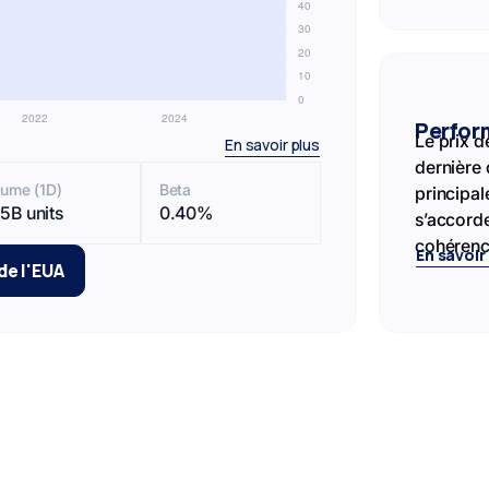
Perfor
Le prix d
En savoir plus
dernière 
lume (1D)
Beta
principale
5B units
0.40%
s’accorde
cohérenc
En savoir
de l'EUA