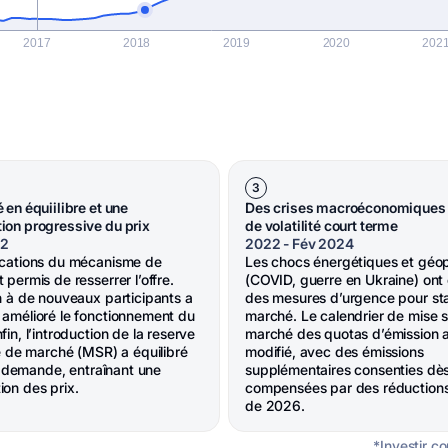
3
en équiilibre et une
Des crises macroéconomiques à
on progressive du prix
de volatilité court terme
22
2022 - Fév 2024
ications du mécanisme de
Les chocs énergétiques et géop
permis de resserrer l’offre.
(COVID, guerre en Ukraine) ont 
n à de nouveaux participants a
des mesures d’urgence pour stab
amélioré le fonctionnement du
marché. Le calendrier de mise s
in, l’introduction de la reserve
marché des quotas d’émission a
té de marché (MSR) a équilibré
modifié, avec des émissions
la demande, entraînant une
supplémentaires consenties dè
on des prix.
compensées par des réductions 
de 2026.
*Investir co