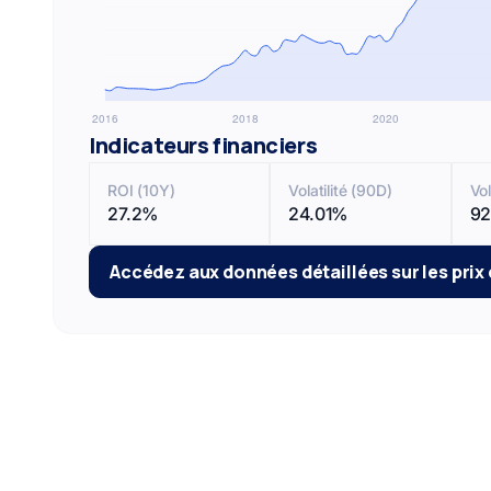
Indicateurs financiers
ROI (10Y)
Volatilité (90D)
Vo
27.2%
24.01%
92
Accédez aux données détaillées sur les prix 
Actif