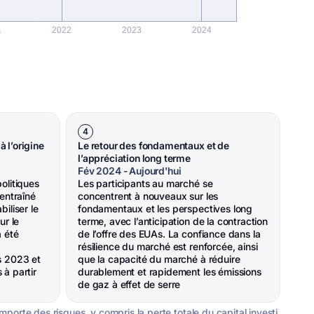
4
 l’origine
Le retour des fondamentaux et de
l’appréciation long terme
Fév 2024 - Aujourd'hui
olitiques
Les participants au marché se
entraîné
concentrent à nouveaux sur les
iliser le
fondamentaux et les perspectives long
ur le
terme, avec l’anticipation de la contraction
 été
de l’offre des EUAs. La confiance dans la
résilience du marché est renforcée, ainsi
s 2023 et
que la capacité du marché à réduire
à partir
durablement et rapidement les émissions
de gaz à effet de serre
mporte des risques, y compris la perte totale du capital investi.