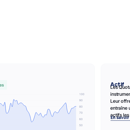
Actif
ées
Les Quot
instrumen
Leur offr
entraîne 
actifs le
En savoir