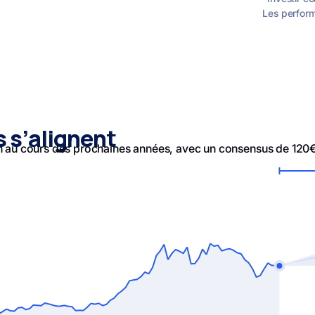
Les perfor
s s’alignent
on au cours des prochaines années, avec un consensus de 120