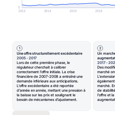
1
2
Une offre structurellement excédentaire
Un marché 
2005 - 2017
augmentati
Lors de cette première phase, le
2017 - 20
régulateur cherchait à calibrer
Des modif
correctement l’offre initiale. La crise
marché ont 
financière de 2007-2008 a entraîné une
L’extensio
demande inférieure aux anticipations.
également 
L’offre excédentaire a été reportée
marché. Enf
d’année en année, mettant une pression à
de stabili
la baisse sur les prix et soulignant le
l’offre et 
besoin de mécanismes d’ajustement.
augmentati