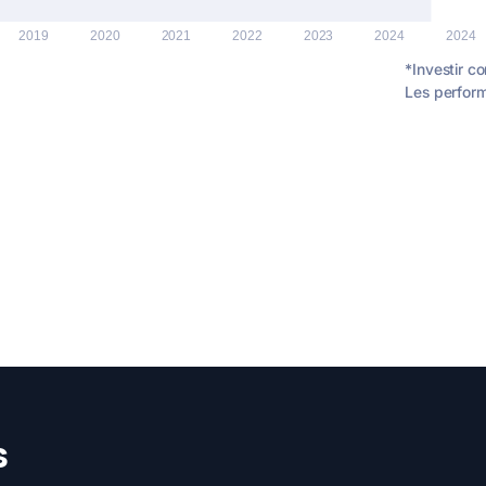
*Investir co
Les perfor
s