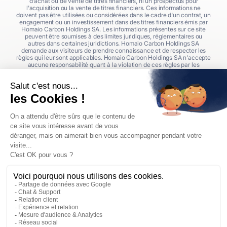
d'achat ou de vente de titres financiers, ni un prospectus pour
l'acquisition ou la vente de titres financiers. Ces informations ne
doivent pas être utilisées ou considérées dans le cadre d'un contrat, un
engagement ou un investissement dans des titres financiers émis par
Homaio Carbon Holdings SA. Les informations présentes sur ce site
peuvent être soumises à des limites juridiques, réglementaires ou
autres dans certaines juridictions. Homaio Carbon Holdings SA
demande aux visiteurs de prendre connaissance et de respecter les
règles qui leur sont applicables. Homaio Carbon Holdings SA n'accepte
aucune responsabilité quant à la violation de ces règles par les
visiteurs de ce site.
L'offre ou les offres de titres financiers émis par Homaio Carbon
Holdings SA seront disponibles pour les investisseurs potentiels sur un
environnement distinct et dédié, clairement indiqué comme tel.
Aucune information sur ce site ou ailleurs ne doit être considérée
comme une recommandation d'investissement dans un titre
quelconque. Homaio Carbon Holdings SA n'offre aucun conseil en
investissement ni conseil financier.
Les performances financières passées des quotas d'émission de l'UE
(EUA) ne préjugent pas des rendements futurs. Il est conseillé aux
investisseurs potentiels d'évaluer soigneusement les risques et
incertitudes associés avant de s'engager dans tout investissement.
Les documents mis à disposition par Homaio Carbon Holdings SA via
un environnement distinct et dédié détaillent les risques potentiels, les
frais, les charges et les incertitudes.
Investir dans les quotas de
carbone expose à une perte partielle ou totale du capital engagé. La
valeur d'un investissement peut fluctuer à la hausse comme à la
baisse. Les investisseurs qui ne sont pas prêts à une perte totale de
leur investissement ne devraient pas investir.