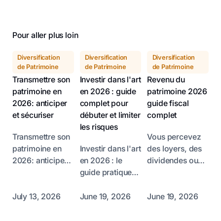
Pour aller plus loin
Diversification
Diversification
Diversification
de Patrimoine
de Patrimoine
de Patrimoine
Transmettre son
Investir dans l'art
Revenu du
patrimoine en
en 2026 : guide
patrimoine 2026
2026: anticiper
complet pour
guide fiscal
et sécuriser
débuter et limiter
complet
les risques
Transmettre son
Vous percevez
patrimoine en
Investir dans l'art
des loyers, des
2026: anticiper
en 2026 : le
dividendes ou
et sécuriser
guide pratique
des intérêts et
Comment
pour allier
vous vous
s'assurer que le
passion et
demandez
July 13, 2026
June 19, 2026
June 19, 2026
fruit de toute une
patrimoine
comment
vie sera transmis
Investir dans l'art
l’administration