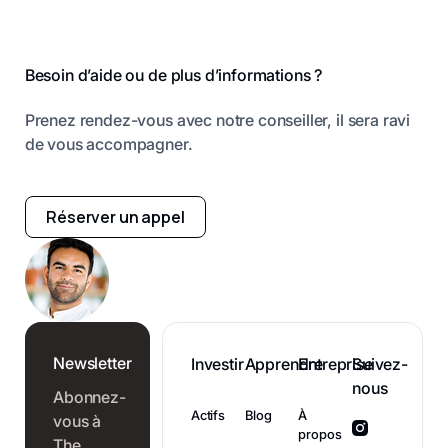
Pied de page
à vos proches
est souvent
fiscale va les
dans les
perçu comme un
imposer en 2026
meilleures
placement
? Comprendre la
Besoin d’aide ou de plus d’informations ?
conditions, sans
réservé à une
fiscalité qui
que les droits
élite. Pourtant, il
s'applique aux
Prenez rendez-vous avec notre conseiller, il sera ravi
de…
s'agit d'une
revenus de
de vous accompagner.
classe…
votre…
Réserver un appel
Newsletter
Investir
Apprendre
Entreprise
Suivez-
nous
Abonnez-
Actifs
Blog
À
vous à
propos
The