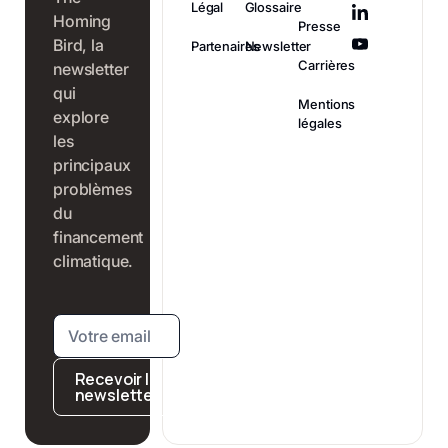
Légal
Glossaire
Homing
Presse
Bird, la
Partenaires
Newsletter
Carrières
newsletter
qui
Mentions
explore
légales
les
principaux
problèmes
du
financement
climatique.
Recevoir la
newsletter