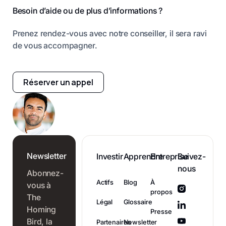
Besoin d’aide ou de plus d’informations ?
Prenez rendez-vous avec notre conseiller, il sera ravi
de vous accompagner.
Réserver un appel
Newsletter
Investir
Apprendre
Entreprise
Suivez-
nous
Abonnez-
Actifs
Blog
À
vous à
propos
The
Légal
Glossaire
Homing
Presse
Bird, la
Partenaires
Newsletter