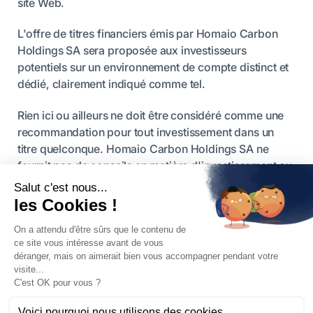
site Web.
L'offre de titres financiers émis par Homaio Carbon
Holdings SA sera proposée aux investisseurs
potentiels sur un environnement de compte distinct et
dédié, clairement indiqué comme tel.
Rien ici ou ailleurs ne doit être considéré comme une
recommandation pour tout investissement dans un
titre quelconque. Homaio Carbon Holdings SA ne
fournit pas de conseils en matière d'investissement ou
de financement.
Les performances financières historiques des EUA ne
sont pas indicatives des rendements futurs. Les
investisseurs potentiels sont priés d'évaluer
soigneusement les risques et incertitudes associés
avant de s'engager dans un investissement. Les
documents mis à disposition par Homaio Carbon