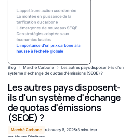
L'appel à une action coordonnée
La montée en puissance de la
tarification du carbone
L'émergence de nouveaux SEQE
Des stratégies adaptées aux
économies locales
L'importance d’un prix carbone à la
hausse à l’échelle globale
Blog
Marché Carbone
Les autres pays disposent-ils d'un
système d'échange de quotas d'émissions (SEQE) ?
Les autres pays disposent-
ils d'un système d'échange
de quotas d'émissions
(SEQE) ?
Marché Carbone
January 6, 2026
3
minutes
■
■
■
par
Monna Dimitrova