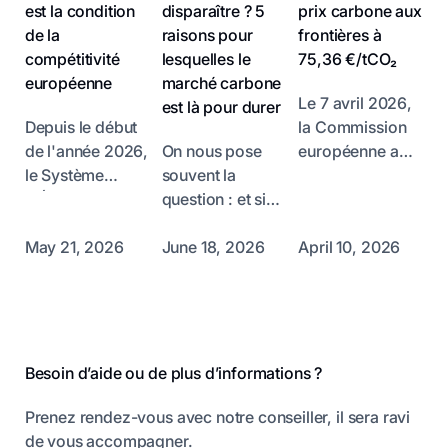
est la condition
disparaître ? 5
prix carbone aux
de la
raisons pour
frontières à
compétitivité
lesquelles le
75,36 €/tCO₂
européenne
marché carbone
Le 7 avril 2026,
est là pour durer
Depuis le début
la Commission
de l'année 2026,
On nous pose
européenne a
le Système
souvent la
publié le premier
d’Échange de
question : et si
prix officiel du
Quotas
l'Europe décidait
Mécanisme
d’Émissions
d'arrêter le
d'Ajustement
May 21, 2026
June 18, 2026
April 10, 2026
(SEQE) européen
marché carbone
Carbone aux
fait l'objet d'une
? Voici pourquoi
Frontières
Pied de page
offensive
ce scénario, bien
(MACF) : 75,36
politique et
que
€/tonne de CO₂.
industrielle
théoriquement
Une date
Besoin d’aide ou de plus d’informations ?
coordonnée,
possible, est en
historique : c'est
accusant le prix
pratique
la première
Prenez rendez-vous avec notre conseiller, il sera ravi
du carbone de
hautement
valeur de "taxe
de vous accompagner.