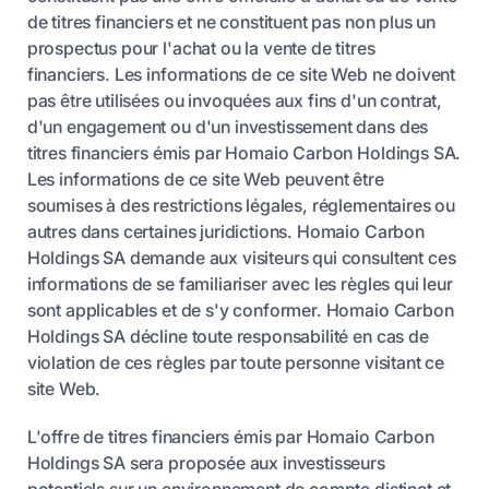
bas-carbone). À
de titres financiers et ne constituent pas non plus un
l'heure où la
prospectus pour l'achat ou la vente de titres
Chine accélère
financiers. Les informations de ce site Web ne doivent
sa transition pour
pas être utilisées ou invoquées aux fins d'un contrat,
devenir le
d'un engagement ou d'un investissement dans des
premier électro-
titres financiers émis par Homaio Carbon Holdings SA.
état mondial, un
Les informations de ce site Web peuvent être
prix du carbone
soumises à des restrictions légales, réglementaires ou
fort et prévisible
autres dans certaines juridictions. Homaio Carbon
n'est pas une
Holdings SA demande aux visiteurs qui consultent ces
menace pour
informations de se familiariser avec les règles qui leur
l'Europe : c'est la
sont applicables et de s'y conformer. Homaio Carbon
condition
Holdings SA décline toute responsabilité en cas de
nécessaire à sa
violation de ces règles par toute personne visitant ce
réindustrialisation
site Web.
et à son
indépendance
L'offre de titres financiers émis par Homaio Carbon
géopolitique.
Holdings SA sera proposée aux investisseurs