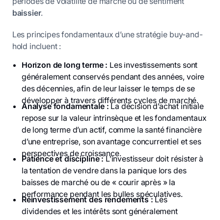
périodes de volatilité de marché ou de sentiment
baissier
.
Les principes fondamentaux d’une stratégie buy-and-
hold incluent :
Horizon de long terme :
Les investissements sont
généralement conservés pendant des années, voire
des décennies, afin de leur laisser le temps de se
développer à travers différents cycles de marché.
Analyse fondamentale :
La décision d’achat initiale
repose sur la valeur intrinsèque et les fondamentaux
de long terme d’un actif, comme la santé financière
d’une entreprise, son avantage concurrentiel et ses
perspectives de croissance.
Patience et discipline :
L’investisseur doit résister à
la tentation de vendre dans la panique lors des
baisses de marché ou de « courir après » la
performance pendant les bulles spéculatives.
Réinvestissement des rendements :
Les
dividendes et les intérêts sont généralement