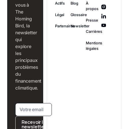
Actifs
Blog
À
vous à
propos
The
Légal
Glossaire
Homing
Presse
Bird, la
Partenaires
Newsletter
Carrières
newsletter
qui
Mentions
explore
légales
les
principaux
problèmes
du
financement
climatique.
Recevoir la
newsletter