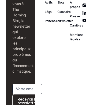
Actifs
Blog
À
vous à
propos
The
Légal
Glossaire
Homing
Presse
Bird, la
Partenaires
Newsletter
Carrières
newsletter
qui
Mentions
explore
légales
les
principaux
problèmes
du
financement
climatique.
Recevoir la
newsletter