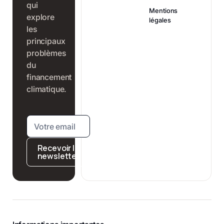
qui
Mentions
explore
légales
les
principaux
problèmes
du
financement
climatique.
Recevoir la
newsletter