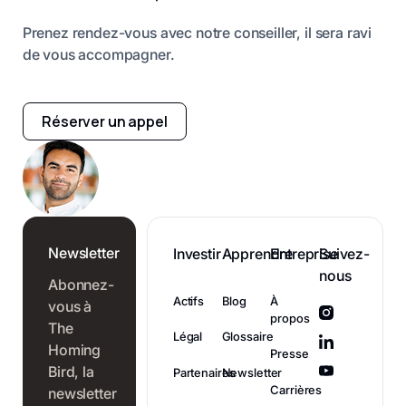
Prenez rendez-vous avec notre conseiller, il sera ravi
de vous accompagner.
Réserver un appel
Newsletter
Investir
Apprendre
Entreprise
Suivez-
nous
Abonnez-
Actifs
Blog
À
vous à
propos
The
Légal
Glossaire
Homing
Presse
Bird, la
Partenaires
Newsletter
Carrières
newsletter