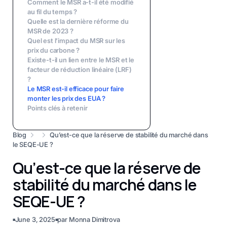
Comment le MSR a-t-il été modifié
au fil du temps ?
Quelle est la dernière réforme du
MSR de 2023 ?
Quel est l’impact du MSR sur les
prix du carbone ?
Existe-t-il un lien entre le MSR et le
facteur de réduction linéaire (LRF)
?
Le MSR est-il efficace pour faire
monter les prix des EUA ?
Points clés à retenir
Blog
Qu’est-ce que la réserve de stabilité du marché dans
le SEQE-UE ?
Qu’est-ce que la réserve de
stabilité du marché dans le
SEQE-UE ?
June 3, 2025
par
Monna Dimitrova
■
■