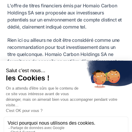
L'offre de titres financiers émis par Homaio Carbon
Holdings SA sera proposée aux investisseurs
potentiels sur un environnement de compte distinct et
dédié, clairement indiqué comme tel.
Rien ici ou ailleurs ne doit être considéré comme une
recommandation pour tout investissement dans un
titre quelconque. Homaio Carbon Holdings SA ne
fournit pas de conseils en matière d'investissement ou
de financement.
Les performances financières historiques des EUA ne
sont pas indicatives des rendements futurs. Les
investisseurs potentiels sont priés d'évaluer
soigneusement les risques et incertitudes associés
avant de s'engager dans un investissement. Les
documents mis à disposition par Homaio Carbon
Holdings SA via un environnement de compte distinct
et dédié décrivent les risques, les charges, les